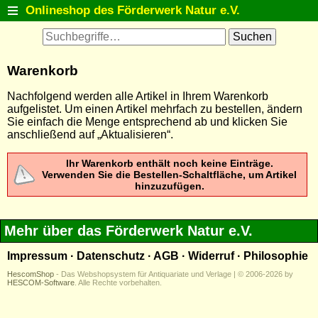
Onlineshop des Förderwerk Natur e.V.
Startseite
Antiquariat
Warenkorb
Postkarten
Nachfolgend werden alle Artikel in Ihrem Warenkorb
Natur entdecken
aufgelistet. Um einen Artikel mehrfach zu bestellen, ändern
Sie einfach die Menge entsprechend ab und klicken Sie
Tiermodelle
anschließend auf „Aktualisieren“.
Fanartikel
Ihr Warenkorb enthält noch keine Einträge.
Verwenden Sie die Bestellen-Schaltfläche, um Artikel
Themenlisten
hinzuzufügen.
Detailsuche
Warenkorb
Mehr über das Förderwerk Natur e.V.
Kontakt
Impressum
·
Datenschutz
·
AGB
·
Widerruf
·
Philosophie
HescomShop
- Das Webshopsystem für Antiquariate und Verlage | © 2006-2026 by
HESCOM-Software
. Alle Rechte vorbehalten.