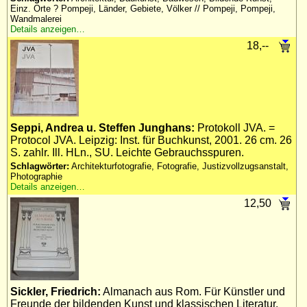
Einz. Orte ? Pompeji, Länder, Gebiete, Völker // Pompeji, Pompeji,
Wandmalerei
Details anzeigen…
18,--
Seppi, Andrea u. Steffen Junghans:
Protokoll JVA. =
Protocol JVA. Leipzig: Inst. für Buchkunst, 2001. 26 cm. 26
S. zahlr. Ill. HLn., SU. Leichte Gebrauchsspuren.
Schlagwörter:
Architekturfotografie, Fotografie, Justizvollzugsanstalt,
Photographie
Details anzeigen…
12,50
Sickler, Friedrich:
Almanach aus Rom. Für Künstler und
Freunde der bildenden Kunst und klassischen Literatur.