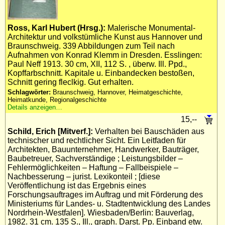
Ross, Karl Hubert (Hrsg.):
Malerische Monumental-
Architektur und volkstümliche Kunst aus Hannover und
Braunschweig. 339 Abbildungen zum Teil nach
Aufnahmen von Konrad Klemm in Dresden. Esslingen:
Paul Neff 1913. 30 cm, XII, 112 S. , überw. Ill. Ppd.,
Kopffarbschnitt. Kapitale u. Einbandecken bestoßen,
Schnitt gering fleclkig. Gut erhalten.
Schlagwörter:
Braunschweig, Hannover, Heimatgeschichte,
Heimatkunde, Regionalgeschichte
Details anzeigen…
15,--
Schild, Erich [Mitverf.]:
Verhalten bei Bauschäden aus
technischer und rechtlicher Sicht. Ein Leitfaden für
Architekten, Bauunternehmer, Handwerker, Bauträger,
Baubetreuer, Sachverständige ; Leistungsbilder –
Fehlermöglichkeiten – Haftung – Fallbeispiele –
Nachbesserung – jurist. Lexikonteil ; [diese
Veröffentlichung ist das Ergebnis eines
Forschungsauftrages im Auftrag und mit Förderung des
Ministeriums für Landes- u. Stadtentwicklung des Landes
Nordrhein-Westfalen]. Wiesbaden/Berlin: Bauverlag,
1982. 31 cm. 135 S., Ill., graph. Darst. Pp. Einband etw.