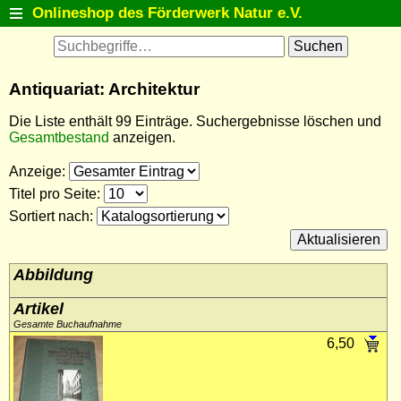
Onlineshop des Förderwerk Natur e.V.
Startseite
Antiquariat
Antiquariat: Architektur
Postkarten
Die Liste enthält 99 Einträge. Suchergebnisse löschen und
Natur entdecken
Gesamtbestand
anzeigen.
Tiermodelle
Anzeige
:
Fanartikel
Titel pro Seite
:
Sortiert nach
:
Themenlisten
Detailsuche
Abbildung
Warenkorb
Artikel
Kontakt
Gesamte Buchaufnahme
6,50