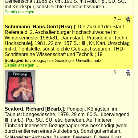
Gemeinschaft 1986 27 cm, 190 S. mit Abb. Pp., SU. SU.
mit Knickspur, sonst leichte Gebrauchsspuren.
Details anzeigen…
7,--
Schumann, Hans-Gerd [Hrsg.]:
Die Zukunft der Stadt.
Referate d. 2. Aschaffenburger Hochschulwoche im
Wintersemester 1980/81. Darmstadt: [Präsident d. Techn.
Hochschule], 1981. 22 cm. 157 S. : Ill., Kt. Kart. Umschlag
mit kl. Fehlstelle, sonst leichte Gebrauchsspuren. THD-
Schriftenreihe Wissenschaft und Technik ; 19
Schlagwörter:
Geographie, Soziologie, Umweltschutz
Details anzeigen…
5,--
Seaford, Richard [Bearb.]:
Pompeji. Königstein im
Taunus: Langewiesche, 1979. 29 cm. 80 S., überwiegend
Ill. (farb.). Pp., SU. SU. etw. berieben. Auf hinterer
Einband-Innenseite Bezugspapier etw. beschädigt (wohl
durch entfernen eines Aufklebers). Sonst gut erhalten.
Schlagwörter:
Architektur, Baukunst, Bauwesen, Bildende Kunst,