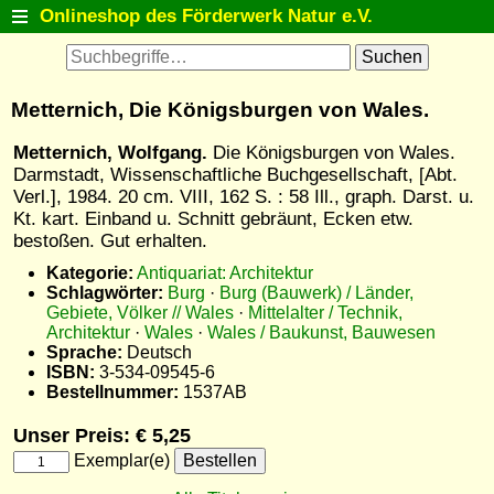
Onlineshop des Förderwerk Natur e.V.
Startseite
Antiquariat
Metternich, Die Königsburgen von Wales.
Postkarten
Metternich, Wolfgang.
Die Königsburgen von Wales.
Natur entdecken
Darmstadt, Wissenschaftliche Buchgesellschaft, [Abt.
Verl.], 1984. 20 cm. VIII, 162 S. : 58 Ill., graph. Darst. u.
Tiermodelle
Kt. kart. Einband u. Schnitt gebräunt, Ecken etw.
Fanartikel
bestoßen. Gut erhalten.
Kategorie:
Antiquariat: Architektur
Themenlisten
Schlagwörter:
Burg
·
Burg (Bauwerk) / Länder,
Detailsuche
Gebiete, Völker // Wales
·
Mittelalter / Technik,
Architektur
·
Wales
·
Wales / Baukunst, Bauwesen
Warenkorb
Sprache:
Deutsch
ISBN:
3-534-09545-6
Kontakt
Bestellnummer:
1537AB
Unser Preis: € 5,25
Exemplar(e)