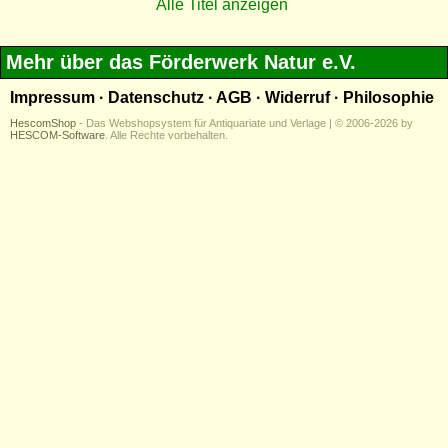
Alle Titel anzeigen
Mehr über das Förderwerk Natur e.V.
Impressum
·
Datenschutz
·
AGB
·
Widerruf
·
Philosophie
HescomShop
- Das Webshopsystem für Antiquariate und Verlage | © 2006-2026 by
HESCOM-Software
. Alle Rechte vorbehalten.