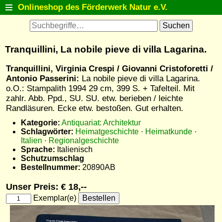
Onlineshop des Förderwerk Natur e.V.
Startseite
Antiquariat
Tranquillini, La nobile pieve di villa Lagarina.
Postkarten
Tranquillini, Virginia Crespi / Giovanni Cristoforetti /
Natur entdecken
Antonio Passerini:
La nobile pieve di villa Lagarina.
o.O.: Stampalith 1994 29 cm, 399 S. + Tafelteil. Mit
Tiermodelle
zahlr. Abb. Ppd., SU. SU. etw. berieben / leichte
Fanartikel
Randläsuren. Ecke etw. bestoßen. Gut erhalten.
Kategorie:
Antiquariat: Architektur
Themenlisten
Schlagwörter:
Heimatgeschichte
·
Heimatkunde
·
Detailsuche
Italien
·
Regionalgeschichte
Sprache:
Italienisch
Warenkorb
Schutzumschlag
Bestellnummer:
20890AB
Kontakt
Unser Preis: € 18,--
Exemplar(e)